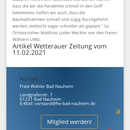
dass die wir die Pandemie schnell in den Griff
bekommen, hoffen wir auch, dass die
Baumaßnahmen schnell und zügig durchgeführt
werden, vielleicht sogar schneller als geplant.“ So
Ortsvorsteher Matthias Lüder-Weckler von den Freien
Wählern UWG.
Artikel Wetterauer Zeitung vom
11.02.2021
Kontakt
Freie Wähler Bad Nauheim
Landgrafenstr. 7
61231 Bad Nauheim
E-Mail:
vorstand@fw-bad-nauheim.de
Mitglied werden!