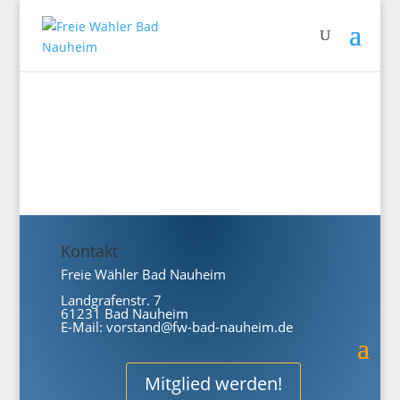
Kontakt
Freie Wähler Bad Nauheim
Landgrafenstr. 7
61231 Bad Nauheim
E-Mail:
vorstand@fw-bad-nauheim.de
Mitglied werden!