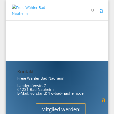
Kontakt
Freie Wähler Bad Nauheim
Landgrafenstr. 7
61231 Bad Nauheim
E-Mail:
vorstand@fw-bad-nauheim.de
Mitglied werden!