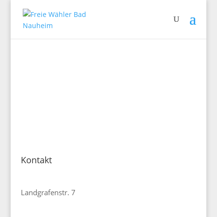
Kontakt
Freie Wähler Bad Nauheim
Landgrafenstr. 7
61231 Bad Nauheim
E-Mail:
vorstand@fw-bad-nauheim.de