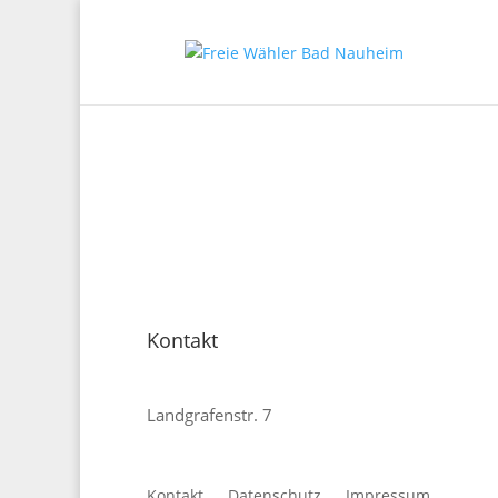
Kontakt
Freie Wähler Bad Nauheim
Landgrafenstr. 7
61231 Bad Nauheim
E-Mail:
vorstand@fw-bad-nauheim.de
Kontakt
Datenschutz
Impressum