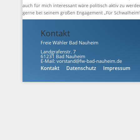
auch für mich interessant wäre politisch aktiv zu werd
gerne bei seinem großen Engagement „Für Schwalheim“,
Kontakt
Freie Wähler Bad Nauheim
Landgrafenstr. 7
61231 Bad Nauheim
E-Mail:
vorstand@fw-bad-nauheim.de
Kontakt
Datenschutz
Impressum