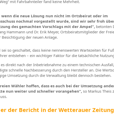
-Weg“ mit Fahrbahnteiler fand keine Mehrheit.
 wenn die neue Lösung nun nicht im Ortsbeirat oder im
sschuss nochmal vorgestellt wurde, sind wir sehr froh übe
zung des gemachten Vorschlags mit der Ampel“,
betonten D
ng Hammann und Dr. Erik Meyer, Ortsbeiratsmitglieder der Frei
r Besichtigung der neuen Anlage.
 sei so geschaltet, dass keine nennenswerten Wartezeiten für F
rer entstehen – ein wichtiger Faktor für die tatsächliche Nutzun
es direkt nach der Inbetriebnahme zu einem technischen Ausfall,
digte schnelle Nachbesserung durch den Hersteller an. Die Werts
ügige Umsetzung durch die Verwaltung bleibt dennoch bestehen.
Freien Wähler hoffen, dass es auch bei der Umsetzung ande
kte nun weiter und schneller vorangehen“,
so Markus Theis
uss.
er der Bericht in der Wetterauer Zeitun