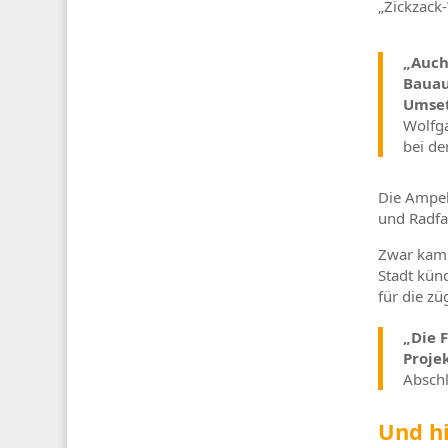
„Zickzack
„Auch
Bauau
Umset
Wolfga
bei de
Die Ampel
und Radfah
Zwar kam 
Stadt kün
für die z
„Die 
Proje
Abschl
Und hi