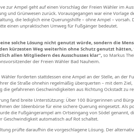
tive zur Ampel geht auf einen Vorschlag der Freien Wähler im Aus
ung und Grünwesen zurück. Vorausgegangen war eine Vorlage d
altung, die lediglich eine Querungshilfe – ohne Ampel – vorsah. 
tte einen unpraktischen Umweg für Fußgänger bedeutet.
 eine solche Lösung nicht genutzt würde, sondern die Men
den kürzesten Weg weiterhin ohne Schutz genutzt hätten,
tlich allen Mitgliedern des Ausschusses klar“,
so Markus Thei
onsvorsitzender der Freien Wähler Bad Nauheim.
n Wähler forderten stattdessen eine Ampel an der Stelle, an der 
hrer die Straße ohnehin regelmäßig überquerten – mit dem Ziel,
tig die gefahrenen Geschwindigkeiten aus Richtung Ockstadt zu re
rung fand breite Unterstützung: Über 100 Bürgerinnen und Bürg
ahmen der Ideenbörse für eine sichere Querung eingesetzt. Als po
wurde die Fußgängerampel am Ortseingang von Södel genannt, di
r Geschwindigkeit automatisch auf Rot schaltet.
ltung prüfte daraufhin die vorgeschlagene Lösung. Der alternati