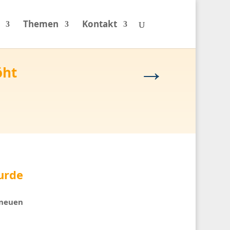
Themen
Kontakt
→
öht
urde
 neuen
r