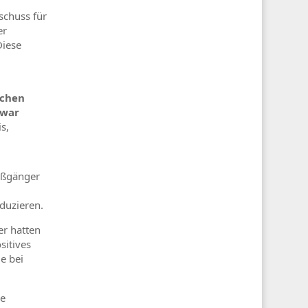
schuss für
er
Diese
schen
 war
s,
Fußgänger
duzieren.
er hatten
sitives
e bei
ve