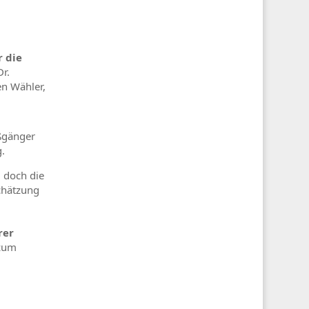
r die
r.
en Wähler,
ußgänger
g.
 doch die
chätzung
rer
 zum
g