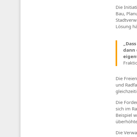
Die Initia
Bau, Plan
Stadtverw
Lösung hä
„Dass
dann 
eigen
Frakti
Die Freie
und Radfa
gleichzei
Die Forde
sich im R
Beispiel 
überhöhte
Die Verwa