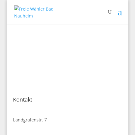
Kontakt
Freie Wähler Bad Nauheim
Landgrafenstr. 7
61231 Bad Nauheim
E-Mail:
vorstand@fw-bad-nauheim.de