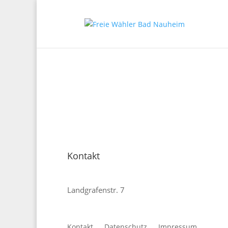
Kontakt
Freie Wähler Bad Nauheim
Landgrafenstr. 7
61231 Bad Nauheim
E-Mail:
vorstand@fw-bad-nauheim.de
Kontakt
Datenschutz
Impressum