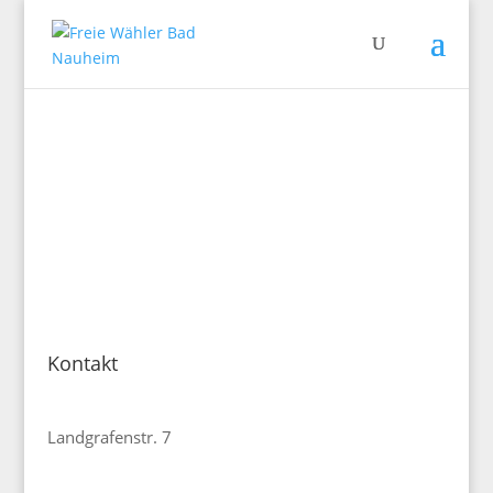
Kontakt
Freie Wähler Bad Nauheim
Landgrafenstr. 7
61231 Bad Nauheim
E-Mail:
vorstand@fw-bad-nauheim.de