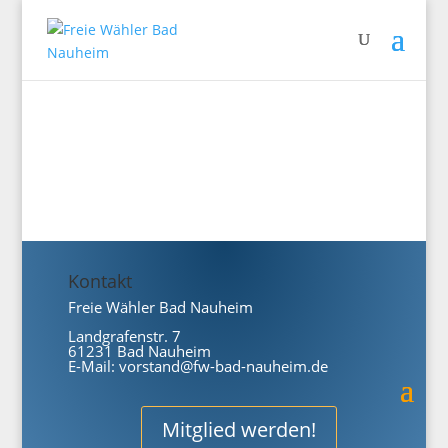
Kontakt
Freie Wähler Bad Nauheim
Landgrafenstr. 7
61231 Bad Nauheim
E-Mail:
vorstand@fw-bad-nauheim.de
Mitglied werden!