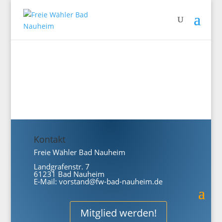
Kontakt
Freie Wähler Bad Nauheim
Landgrafenstr. 7
61231 Bad Nauheim
E-Mail:
vorstand@fw-bad-nauheim.de
Mitglied werden!