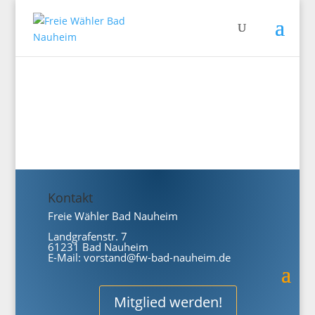
Kontakt
Freie Wähler Bad Nauheim
Landgrafenstr. 7
61231 Bad Nauheim
E-Mail:
vorstand@fw-bad-nauheim.de
Mitglied werden!